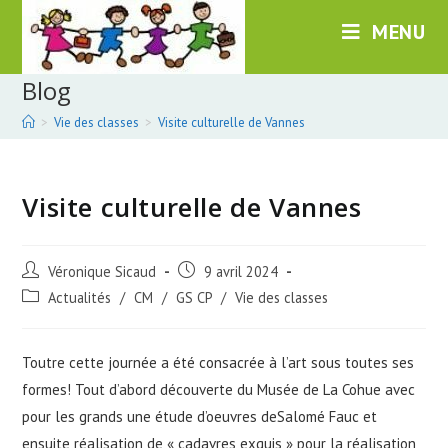
Skip
MENU
to
content
Blog
>
Vie des classes
>
Visite culturelle de Vannes
Visite culturelle de Vannes
Post
Post
Véronique Sicaud
9 avril 2024
author:
published:
Post
Actualités
/
CM
/
GS CP
/
Vie des classes
category:
Toutre cette journée a été consacrée à l’art sous toutes ses
formes! Tout d’abord découverte du Musée de La Cohue avec
pour les grands une étude d’oeuvres deSalomé Fauc et
ensuite réalisation de « cadavres exquis » pour la réalisation