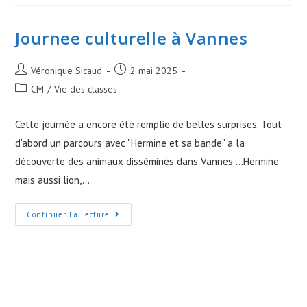
Journee culturelle à Vannes
Post
Post
Véronique Sicaud
2 mai 2025
author:
published:
Post
CM
/
Vie des classes
category:
Cette journée a encore été remplie de belles surprises. Tout
d'abord un parcours avec "Hermine et sa bande" a la
découverte des animaux disséminés dans Vannes ...Hermine
mais aussi lion,…
Journee
Continuer La Lecture
Culturelle
À
Vannes