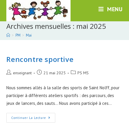
Skip
MENU
to
content
Archives mensuelles : mai 2025
>
PM
>
Mai
Rencontre sportive
Post
Post
Post
enseignant
21 mai 2025
PS MS
author:
published:
category:
Nous sommes allés à la salle des sports de Saint Nolff, pour
participer à différents ateliers sportifs : des parcours, des
jeux de lancers, des sauts… Nous avons participé à ces…
Rencontre
Continuer La Lecture
Sportive