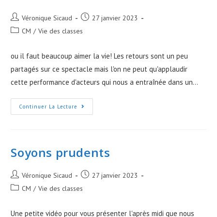
Post
Post
Véronique Sicaud
27 janvier 2023
author:
published:
Post
CM
/
Vie des classes
category:
ou il faut beaucoup aimer la vie! Les retours sont un peu
partagés sur ce spectacle mais l'on ne peut qu'applaudir
cette performance d'acteurs qui nous a entraînée dans un…
Gourmandises
Continuer La Lecture
Soyons prudents
Post
Post
Véronique Sicaud
27 janvier 2023
author:
published:
Post
CM
/
Vie des classes
category:
Une petite vidéo pour vous présenter l'après midi que nous