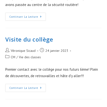
avons passée au centre de la sécurité routière!
Soyons
Continuer La Lecture
Prudents
Visite du collège
Post
Post
Véronique Sicaud
24 janvier 2023
author:
published:
Post
CM
/
Vie des classes
category:
Premier contact avec le collège pour nos futurs 6ème! Plein
de découvertes, de retrouvailles et hâte d'y aller!!!
Visite
Continuer La Lecture
Du
Collège