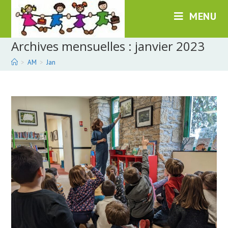
Skip
MENU
to
content
Archives mensuelles : janvier 2023
>
AM
>
Jan