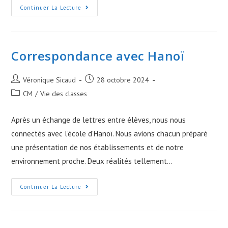
Motricité
Continuer La Lecture
Correspondance avec Hanoï
Post
Post
Véronique Sicaud
28 octobre 2024
author:
published:
Post
CM
/
Vie des classes
category:
Après un échange de lettres entre élèves, nous nous
connectés avec l'école d'Hanoï. Nous avions chacun préparé
une présentation de nos établissements et de notre
environnement proche. Deux réalités tellement…
Correspondance
Continuer La Lecture
Avec
Hanoï