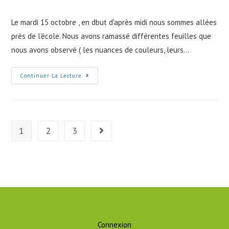
author:
published:
category:
Le mardi 15 octobre , en dbut d'après midi nous sommes allées
près de l'école. Nous avons ramassé différentes feuilles que
nous avons observé ( les nuances de couleurs, leurs…
Ecole
Continuer La Lecture
De
Dehors
Du
Mardi
15
Octobre
1
2
3
Go to the next page
Connexion