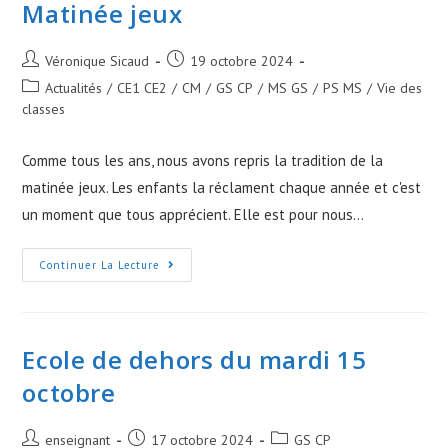
Matinée jeux
Post
Post
Véronique Sicaud
19 octobre 2024
author:
published:
Post
Actualités
/
CE1 CE2
/
CM
/
GS CP
/
MS GS
/
PS MS
/
Vie des
category:
classes
Comme tous les ans, nous avons repris la tradition de la
matinée jeux. Les enfants la réclament chaque année et c'est
un moment que tous apprécient. Elle est pour nous…
Matinée
Continuer La Lecture
Jeux
Ecole de dehors du mardi 15
octobre
Post
Post
Post
enseignant
17 octobre 2024
GS CP