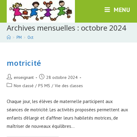
Skip
MENU
to
content
Archives mensuelles : octobre 2024
>
PM
>
Oct
motricité
Post
Post
enseignant
28 octobre 2024
author:
published:
Post
Non classé
/
PS MS
/
Vie des classes
category:
Chaque jour, les élèves de maternelle participent aux
séances de motricité. Les activités proposées permettent aux
enfants d'élargir et d'affiner leurs habiletés motrices, de
maîtriser de nouveaux équilibres...