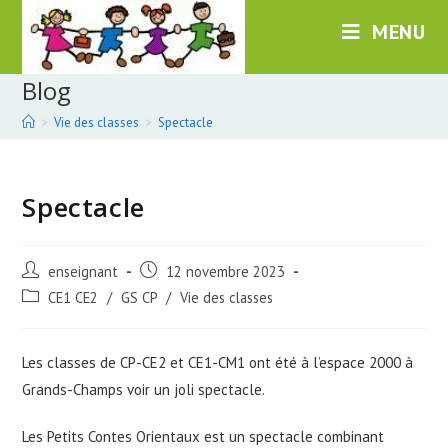
Skip
MENU
to
content
Blog
>
Vie des classes
>
Spectacle
Spectacle
Post
Post
enseignant
12 novembre 2023
author:
published:
Post
CE1 CE2
/
GS CP
/
Vie des classes
category:
Les classes de CP-CE2 et CE1-CM1 ont été à l’espace 2000 à
Grands-Champs voir un joli spectacle.
Les Petits Contes Orientaux est un spectacle combinant