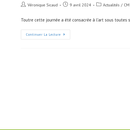
Post
Post
Post
Véronique Sicaud
9 avril 2024
Actualités
/
CM
author:
published:
category:
Toutre cette journée a été consacrée à l'art sous toute
Visite
Continuer La Lecture
Culturelle
De
Vannes