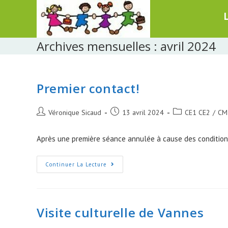
Skip
to
content
Archives mensuelles : avril 2024
Premier contact!
Post
Post
Post
Véronique Sicaud
13 avril 2024
CE1 CE2
/
CM
author:
published:
category:
Après une première séance annulée à cause des conditions 
Premier
Continuer La Lecture
Contact!
Visite culturelle de Vannes