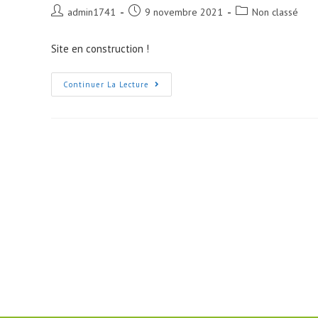
Post
Post
Post
admin1741
9 novembre 2021
Non classé
author:
published:
category:
Site en construction !
Premier
Continuer La Lecture
Article