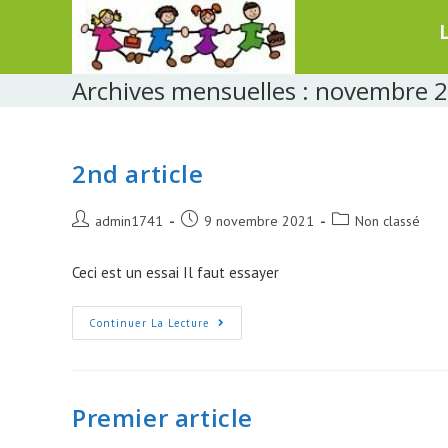
Skip
to
content
Archives mensuelles : novembre 
2nd article
Post
Post
Post
admin1741
9 novembre 2021
Non classé
author:
published:
category:
Ceci est un essai Il faut essayer
2nd
Continuer La Lecture
Article
Premier article