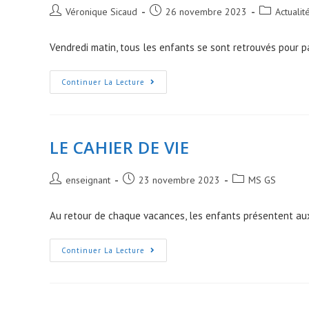
Post
Post
Post
Véronique Sicaud
26 novembre 2023
Actualit
author:
published:
category:
Vendredi matin, tous les enfants se sont retrouvés pour p
Matinée
Continuer La Lecture
Partagée
1
LE CAHIER DE VIE
Post
Post
Post
enseignant
23 novembre 2023
MS GS
author:
published:
category:
Au retour de chaque vacances, les enfants présentent aux 
LE
Continuer La Lecture
CAHIER
DE
VIE