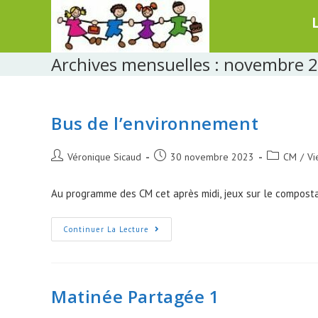
Skip
to
content
Archives mensuelles : novembre 
Bus de l’environnement
Post
Post
Post
Véronique Sicaud
30 novembre 2023
CM
/
Vi
author:
published:
category:
Au programme des CM cet après midi, jeux sur le compostag
Bus
Continuer La Lecture
De
L’environnement
Matinée Partagée 1