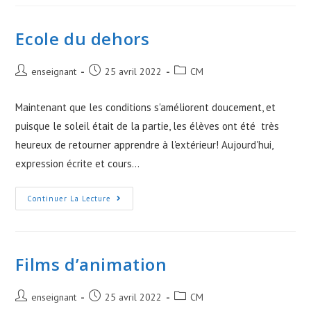
L’arc
Ecole du dehors
Post
Post
Post
enseignant
25 avril 2022
CM
author:
published:
category:
Maintenant que les conditions s'améliorent doucement, et
puisque le soleil était de la partie, les élèves ont été très
heureux de retourner apprendre à l'extérieur! Aujourd'hui,
expression écrite et cours…
Ecole
Continuer La Lecture
Du
Dehors
Films d’animation
Post
Post
Post
enseignant
25 avril 2022
CM
author:
published:
category: