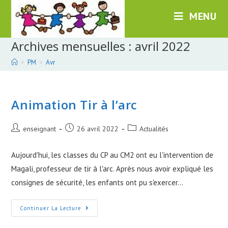
Skip
MENU
to
content
Archives mensuelles : avril 2022
>
PM
>
Avr
Animation Tir à l’arc
Post
Post
Post
enseignant
26 avril 2022
Actualités
author:
published:
category:
Aujourd'hui, les classes du CP au CM2 ont eu l'intervention de
Magali, professeur de tir à l'arc. Après nous avoir expliqué les
consignes de sécurité, les enfants ont pu s'exercer…
Animation
Continuer La Lecture
Tir
À