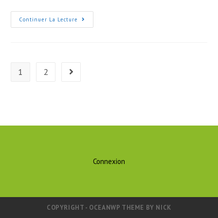
Sortie
Continuer La Lecture
Pêche
1
2
Go to the next page
Connexion
COPYRIGHT - OCEANWP THEME BY NICK