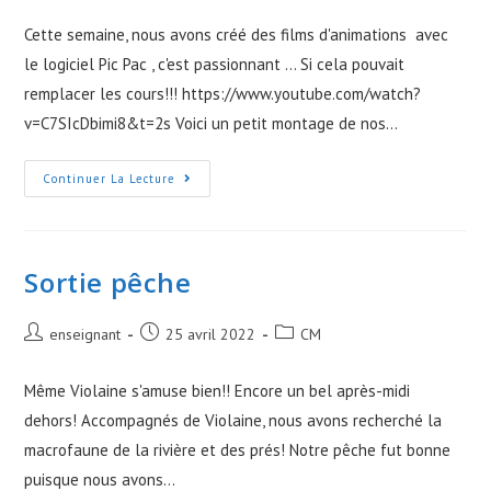
Cette semaine, nous avons créé des films d'animations avec
le logiciel Pic Pac , c'est passionnant ... Si cela pouvait
remplacer les cours!!! https://www.youtube.com/watch?
v=C7SIcDbimi8&t=2s Voici un petit montage de nos…
Films
Continuer La Lecture
D’animation
Sortie pêche
Post
Post
Post
enseignant
25 avril 2022
CM
author:
published:
category:
Même Violaine s'amuse bien!! Encore un bel après-midi
dehors! Accompagnés de Violaine, nous avons recherché la
macrofaune de la rivière et des prés! Notre pêche fut bonne
puisque nous avons…