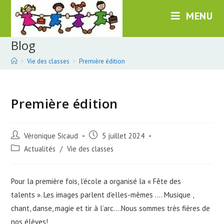
Skip
MENU
to
content
Blog
>
Vie des classes
>
Première édition
Première édition
Post
Post
Véronique Sicaud
5 juillet 2024
author:
published:
Post
Actualités
/
Vie des classes
category:
Pour la première fois, l’école a organisé la « Fête des
talents ». Les images parlent d’elles-mêmes …. Musique ,
chant, danse, magie et tir à l’arc….Nous sommes très fières de
nos élèves!