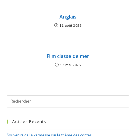
Anglais
11 août 2023
Film classe de mer
13 mai 2023
Search
this
website
Articles Récents
Souvenirs de la kermesse sur le thème des contes