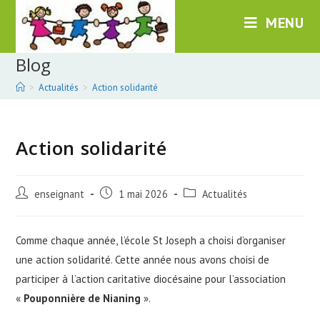
Skip
MENU
to
content
Blog
>
Actualités
>
Action solidarité
Action solidarité
Post
Post
Post
enseignant
1 mai 2026
Actualités
author:
published:
category:
Comme chaque année, l’école St Joseph a choisi d’organiser
une action solidarité. Cette année nous avons choisi de
participer à l’action caritative diocésaine pour l’association
«
Pouponnière de Nianing
».