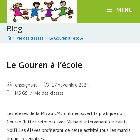
Skip
MENU
to
content
Blog
>
Vie des classes
>
Le Gouren à l’école
Le Gouren à l’école
Post
Post
enseignant
17 novembre 2024
author:
published:
Post
MS GS
/
Vie des classes
category:
Les élèves de la MS au CM2 ont découvert la pratique du
Gouren (lutte bretonne) avec Michaël, intervenant de Saint-
Nolff. Les élèves profiteront de cette activité tous les mardis
durant 5 semaines.