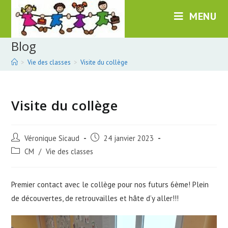
Skip
MENU
to
content
Blog
>
Vie des classes
>
Visite du collège
Visite du collège
Post
Post
Véronique Sicaud
24 janvier 2023
author:
published:
Post
CM
/
Vie des classes
category:
Premier contact avec le collège pour nos futurs 6ème! Plein
de découvertes, de retrouvailles et hâte d’y aller!!!