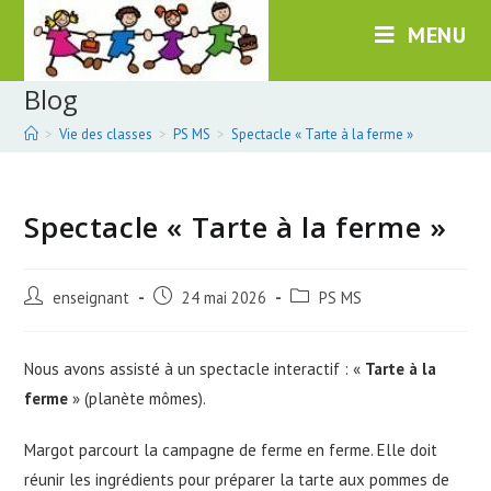
Skip
MENU
to
content
Blog
>
Vie des classes
>
PS MS
>
Spectacle « Tarte à la ferme »
Spectacle « Tarte à la ferme »
Post
Post
Post
enseignant
24 mai 2026
PS MS
author:
published:
category:
Nous avons assisté à un spectacle interactif : «
Tarte à la
ferme
» (planète mômes).
Margot parcourt la campagne de ferme en ferme. Elle doit
réunir les ingrédients pour préparer la tarte aux pommes de