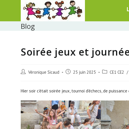
Skip
to
content
Blog
Soirée jeux et journé
Post
Post
Post
Véronique Sicaud
25 juin 2025
CE1 CE2
/
author:
published:
category:
Hier soir c’était soirée jeux, tournoi d’échecs, de puissan