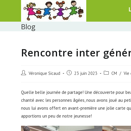
Skip
to
content
Blog
Rencontre inter géné
Post
Post
Post
Véronique Sicaud
23 juin 2023
CM
/
Vie 
author:
published:
category:
Quelle belle journée de partage! Une découverte pour b
chanté avec les personnes âgées, nous avons joué au peti
nous lui avons offert en avant-première une jolie carte q
apportions un peu de notre jeunesse!