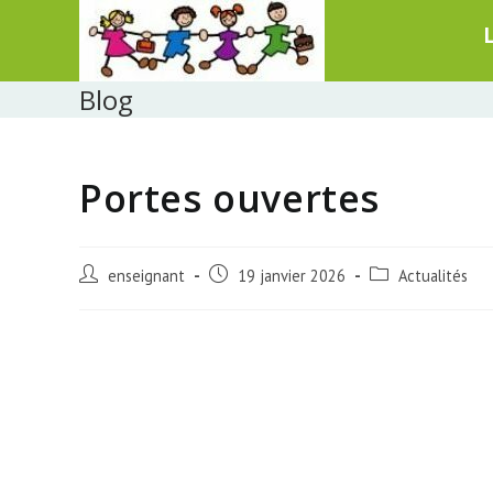
Skip
to
content
Blog
Portes ouvertes
Post
Post
Post
enseignant
19 janvier 2026
Actualités
author:
published:
category: