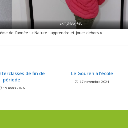
Exif_JPEG_420
hème de l’année : « Nature : apprendre et jouer dehors »
nterclasses de fin de
Le Gouren à l’école
période
17 novembre 2024
19 mars 2026