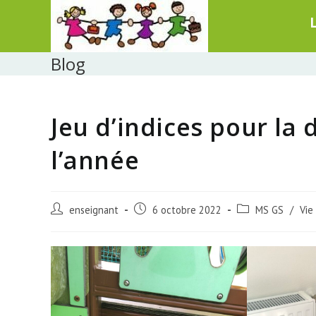
Skip
to
content
Blog
Jeu d’indices pour la
l’année
Post
Post
Post
enseignant
6 octobre 2022
MS GS
/
Vie
author:
published:
category: