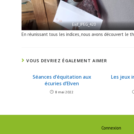
Exif_JPEG_420
En réunissant tous les indices, nous avons découvert le t
VOUS DEVRIEZ ÉGALEMENT AIMER
Séances d’équitation aux
Les jeux i
écuries d’Elven
8 mai 2022
Connexion