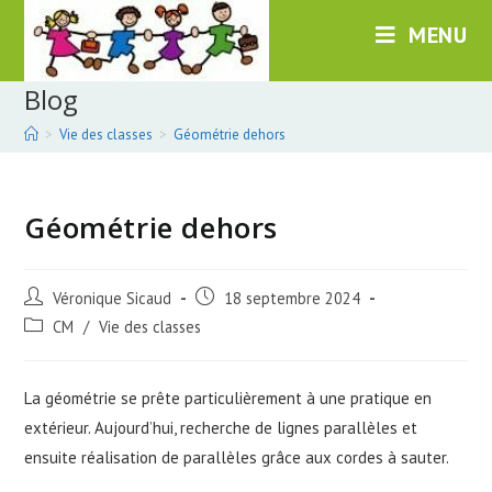
Skip
MENU
to
content
Blog
>
Vie des classes
>
Géométrie dehors
Géométrie dehors
Post
Post
Véronique Sicaud
18 septembre 2024
author:
published:
Post
CM
/
Vie des classes
category:
La géométrie se prête particulièrement à une pratique en
extérieur. Aujourd’hui, recherche de lignes parallèles et
ensuite réalisation de parallèles grâce aux cordes à sauter.