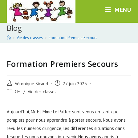
Skip
MENU
to
content
Blog
>
Vie des classes
>
Formation Premiers Secours
Formation Premiers Secours
Post
Post
Véronique Sicaud
27 juin 2023
author:
published:
Post
CM
/
Vie des classes
category:
Aujourd’hui, Mr Et Mme Le Pallec sont venus en tant que
pompiers pour nous apprendre à porter secours. Nous avons
revu les numéros d’urgence, les différentes situations dans
lesquelles nous pouvons intervenir. Nous avons appris à