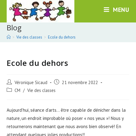
Skip
MENU
to
content
Blog
>
Vie des classes
>
Ecole du dehors
Ecole du dehors
Post
Post
Véronique Sicaud
21 novembre 2022
author:
published:
Post
CM
/
Vie des classes
category:
Aujourd’hui, séance d’arts… être capable de dénicher dans la
nature, un endroit improbable où poser « nos yeux »! Nous y
retournerons maintenant que nous avons bien observé! En
attendant quelques jolies productions!!