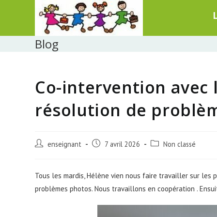
Skip
to
content
Blog
Co-intervention avec l
résolution de problè
Post
Post
Post
enseignant
7 avril 2026
Non classé
author:
published:
category:
Tous les mardis, Hélène vien nous faire travailler sur le
problèmes photos. Nous travaillons en coopération . Ens