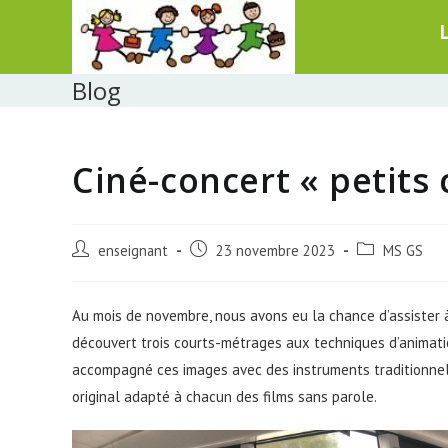
Skip
to
content
Blog
Ciné-concert « petits
Post
Post
Post
enseignant
23 novembre 2023
MS GS
author:
published:
category:
Au mois de novembre, nous avons eu la chance d’assister 
découvert trois courts-métrages aux techniques d’animation
accompagné ces images avec des instruments traditionnel
original adapté à chacun des films sans parole.