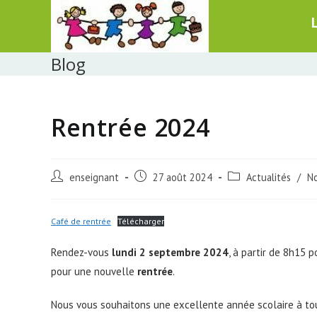
Skip
to
content
Blog
Rentrée 2024
Post
Post
Post
enseignant
27 août 2024
Actualités
/
No
author:
published:
category:
Café de rentrée
Télécharger
Rendez-vous
lundi 2 septembre 2024
, à partir de 8h15 
pour une nouvelle
rentrée
.
Nous vous souhaitons une excellente année scolaire à to